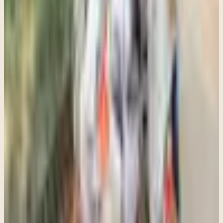
siguiente paso más útil.
Estos artículos ayudan a orientarte. Cuando quieras pasar de
información a apoyo concreto, Clara puede ayudarte a encontrar la
opción que mejor encaje, resolver preguntas prácticas y dar los
primeros pasos.
De información a apoyo: este recurso puede orientar una
conversación, pero la mejor siguiente decisión depende de tu
situación y de una consulta clínica.
Explorar terapia para trauma
Ver cómo es la primera visita
Revisar
seguro y tarifas
Comparta este artículo
Escrito por