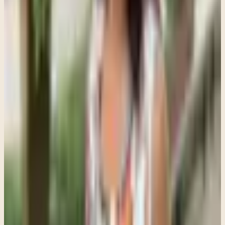
pánico, duelo y creencias negativas sobre sí mismas, especialmente
cuando estas dificultades están conectadas con experiencias pasadas.
En muchos casos, trabajar con esos recuerdos ayuda a reducir los
síntomas de una manera más profunda.
Al mismo tiempo, es importante respetar el ritmo de cada persona.
EMDR no se trata de apresurar el proceso. Algunas personas
avanzan más rápido, mientras que otras necesitan más tiempo para
sentirse estables o para trabajar experiencias más complejas. Ambas
formas son válidas.
También puede haber momentos en los que el proceso se sienta
estancado. Esto es parte natural del trabajo terapéutico. Cuando
ocurre, hacemos una pausa y exploramos qué puede estar
interfiriendo. A veces hay partes internas que necesitan ser
escuchadas antes de continuar. Otras veces, simplemente
necesitamos abordar el recuerdo desde otro lugar.
Lo que más valoro de EMDR es que permite cambiar la relación