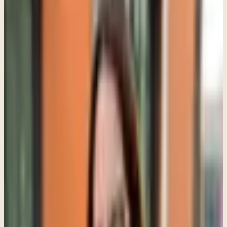
empezamos directamente con lo más difícil. Una parte fundamental
del proceso es la preparación. Dedicamos tiempo a construir una
sensación de seguridad y a desarrollar herramientas que ayuden a
manejar las emociones si se intensifican. Esto puede incluir técnicas
de regulación, formas de mantenerse presente o recursos internos
que aporten estabilidad. Es importante que la persona se sienta
preparada antes de avanzar.
Una vez que esa base está establecida, identificamos experiencias
específicas para trabajar. No solo nos enfocamos en lo que ocurrió,
sino también en los pensamientos, emociones y sensaciones físicas
asociadas. Muchas veces, las personas descubren que ciertas
creencias sobre sí mismas, como "no soy suficiente" o "no estoy a
salvo", están profundamente conectadas con experiencias pasadas
que no se han procesado completamente. Durante la fase de
procesamiento, utilizo estimulación bilateral, que puede ser a través
de movimientos oculares, tapping o sonidos alternados.
Mientras esto ocurre, la persona se enfoca brevemente en el