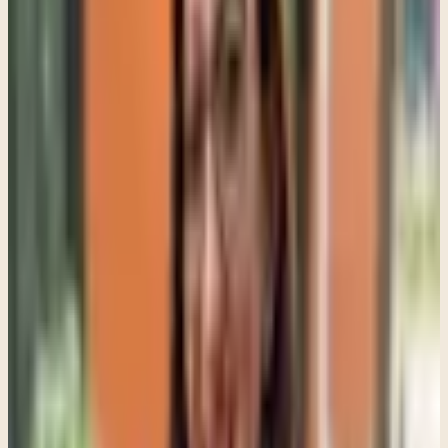
recuerdo. Desde afuera puede parecer algo simple, pero
internamente el cerebro está haciendo un trabajo complejo.
Comienza a reorganizar la información y a procesar la experiencia
de una manera diferente.
Uno de los cambios más notables es cómo empieza a disminuir la
intensidad emocional. Un recuerdo que al inicio se siente abrumador
puede volverse más distante o manejable. Es común que los clientes
digan cosas como: "ya no se siente igual" o "puedo pensar en esto
sin sentirme atrapado". Estos momentos son importantes porque
reflejan que el cerebro está procesando la experiencia en lugar de
evitarla.
También es frecuente que surjan nuevas comprensiones. Las
personas empiezan a conectar experiencias pasadas con situaciones
actuales de una manera que antes no era evidente. Estas ideas no son
algo que yo les diga, sino que surgen de su propio proceso interno,
lo que las hace más significativas y duraderas. Otra ventaja de
EMDR es que no requiere que la persona cuente cada detalle de lo