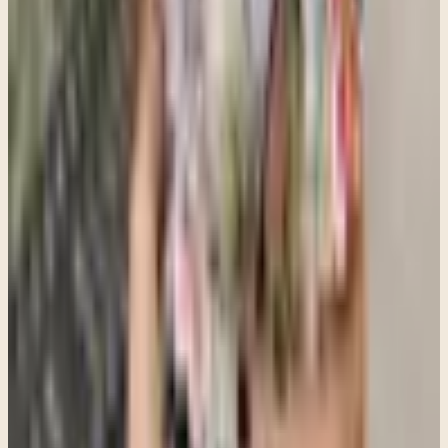
Andrea Beita
,
MA
Terapeuta en Clara Counseling & Psychological Services
Terapia disponible en:
Inglés, Español
Ver perfil