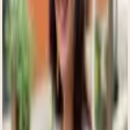
que ha vivido. Para muchos, esto hace que el proceso sea más
llevadero. Es posible trabajar de forma profunda sin tener que poner
todo en palabras. Esto puede ser especialmente importante cuando
hablar de ciertos temas resulta difícil o abrumador.
El cuerpo también forma parte del proceso. Muchas personas notan
sensaciones físicas al comenzar, como tensión, presión o
incomodidad. A medida que el recuerdo se procesa, estas
sensaciones suelen cambiar o disminuir. Algunos lo describen como
una sensación de alivio o como si un peso se hubiera liberado. Con
el tiempo, uno de los cambios más significativos ocurre en la forma
en que las personas se ven a sí mismas. Creencias negativas como
"no soy suficiente", "no tengo control" o "fue mi culpa" pueden
transformarse en pensamientos más realistas y compasivos. Lo más
importante es que estos cambios no se sienten forzados, sino
genuinos.
Utilizo EMDR con personas que atraviesan trauma, ansiedad,