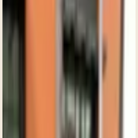
En cambio, trabaja directamente con la forma en que los recuerdos
están almacenados en el cerebro.
Cuando una persona atraviesa una experiencia difícil, el cerebro no
siempre logra procesarla completamente en ese momento. Esto es
más probable si la situación fue intensa, inesperada o generó una
sensación de inseguridad. En lugar de integrarse de forma
adaptativa, el recuerdo puede quedar "bloqueado", junto con las
emociones, pensamientos y sensaciones físicas asociadas. Por eso,
algo que ocurrió hace años puede seguir sintiéndose como si
estuviera pasando en el presente.
EMDR ayuda al cerebro a retomar ese proceso y completar lo que
quedó pendiente. El recuerdo no desaparece ni se borra, pero
cambia la forma en que se experimenta. Con el tiempo, suele perder
intensidad emocional y deja de generar la misma reacción
automática.
Cuando comienzo a trabajar con EMDR con un cliente, no