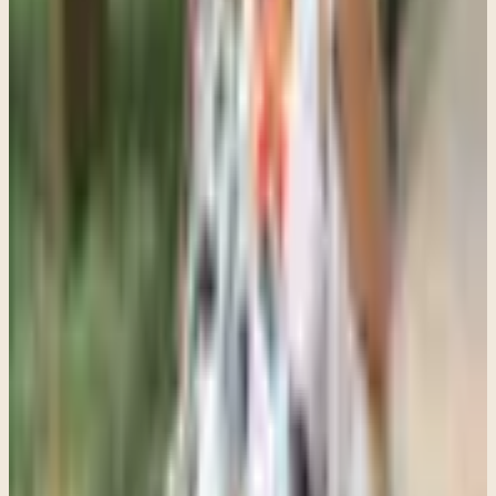
con el pasado. El objetivo no es borrar lo que ocurrió, sino ayudar a
que deje de sentirse como algo que sigue pasando en el presente.
Con el tiempo, muchas personas comienzan a sentirse más estables,
más claras y con mayor capacidad para responder en lugar de
reaccionar automáticamente.
EMDR es una herramienta poderosa, pero lo más importante es que
el proceso se dé en un espacio seguro, con acompañamiento y a un
ritmo adecuado. Cuando esas condiciones están presentes, el cambio
es posible.
Si estás considerando EMDR o te preguntas si podría ser adecuado
para ti, podemos conversarlo. Estoy disponible para escuchar tu
situación y ayudarte a decidir qué enfoque puede ser el más útil en
tu caso.
Siguiente paso recomendado
Si este tema te toca de cerca, aquí tienes el