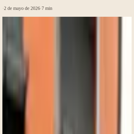
·
2 de mayo de 2026
·
7
min
En mi trabajo como terapeuta, con frecuencia acompaño a personas
que se sienten atrapadas con el recuerdo de algo que vivieron en el
pasado. A veces es un evento claro y específico, y otras veces es una
sensación más difícil de definir que ha estado presente durante años.
Incluso cuando alguien entiende lo que ocurrió a nivel lógico, la
carga emocional sigue ahí. Puede aparecer como ansiedad,
reacciones intensas, dificultad para confiar o simplemente una
sensación de que algo no ha terminado de resolverse.
En estos casos, la terapia EMDR puede ser especialmente útil.
EMDR significa Desensibilización y Reprocesamiento por
Movimientos Oculares. Es un enfoque terapéutico estructurado que
ayuda al cerebro a procesar experiencias difíciles para que dejen de
sentirse tan abrumadoras. Una de las cosas que más valoro de
EMDR es que no se basa únicamente en hablar sobre lo ocurrido.