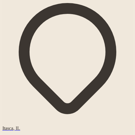
Itasca
,
IL