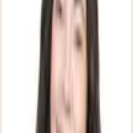
Rechazo a la escuela o «odio la escuela»: puede indicar
ansiedad social, ansiedad ante el rendimiento o miedo a la
separación.
Dolores de estómago, de cabeza o fatiga sin causa médica: la
conexión entre el intestino y el cerebro es real y está bien
documentada.
Evitación de situaciones, personas o actividades nuevas: no es
timidez; puede ser un retraimiento provocado por la ansiedad.
Comportamiento de apego o regresivo: es común en niños
pequeños bajo estrés.
Malentendidos frecuentes:
Muchos padres creen que la ansiedad en los niños se ve como
preocupación visible, llanto o miedo, y que el enojo, la actitud
desafiante o las quejas físicas son problemas conductuales o médicos
separados.
¿Qué es más preciso?