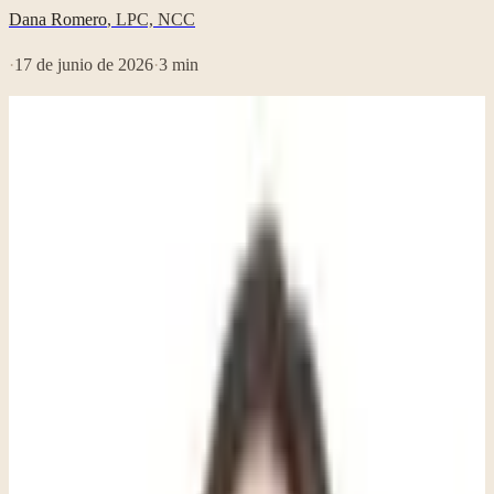
Dana Romero
,
LPC, NCC
·
17 de junio de 2026
·
3
min
Traducción automática del artículo original en inglés.
La mayoría de los padres que llegan a mí preocupados por la
ansiedad de su hijo no me describen a un niño que parece estar
angustiado. Me describen a un niño que se desmorona por cosas
pequeñas, se niega a ir a la escuela, o se queja de dolores de
estómago todos los domingos por la noche.
¿Cómo se manifiesta realmente la ansiedad en los niños, y cómo sé
si eso es lo que le está pasando a mi hijo?
La ansiedad en los niños frecuentemente se esconde detrás de
comportamientos que parecen ser otra cosa completamente distinta.
Un niño que se niega a ir a la escuela, tiene dolores de estómago
frecuentes, o explota por cosas pequeñas puede no estar portándose
mal; puede estar abrumado. Reconocer esto es el primer paso para