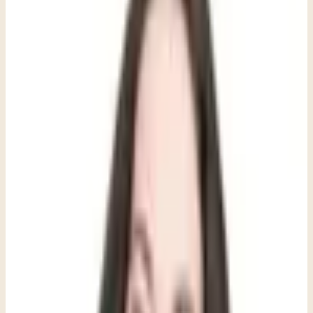
conseguirle el apoyo adecuado.
Por qué la ansiedad infantil rara vez se
parece a la preocupación:
Los niños no tienen el lenguaje ni la autoconciencia para decir
«me siento ansioso».
El sistema nervioso expresa la amenaza primero a través del
cuerpo y del comportamiento.
Disfraces comunes: irritabilidad, apego excesivo, quejas
físicas, evitación, perfeccionismo, resistencia para dormir.
Los comportamientos que los padres
suelen malinterpretar:
Enojo y crisis emocionales: con frecuencia son una respuesta
al estrés, no un desafío