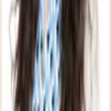
Estos artículos ayudan a orientarte. Cuando quieras pasar de
información a apoyo concreto, Clara puede ayudarte a encontrar la
opción que mejor encaje, resolver preguntas prácticas y dar los
primeros pasos.
De información a apoyo: este recurso puede orientar una
conversación, pero la mejor siguiente decisión depende de tu
situación y de una consulta clínica.
Hablar con Clara
Ver cómo es la primera visita
Comparta este artículo
Escrito por
Dana Romero
,
LPC, NCC