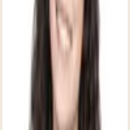
La ansiedad en los niños se expresa con frecuencia a través del
cuerpo y del comportamiento. El enojo, la evitación y las quejas
físicas suelen ser la manera en que el sistema nervioso comunica que
está abrumado, especialmente en niños que todavía no tienen el
lenguaje ni la autoconciencia para decir «me siento ansioso».
Qué hace que esto sea más difícil de ver en
algunos niños:
Los niños que han vivido trauma, estrés comunitario o
inestabilidad pueden manifestar la ansiedad de manera
diferente.
Los niños con TDAH pueden tener una ansiedad que queda
enmascarada por los síntomas de atención e impulsividad, o
entrelazada con ellos.
Los niños que han pasado por adopción, procedimientos
médicos o rupturas familiares pueden tener respuestas al estrés