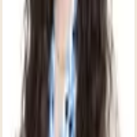
No se necesita un diagnóstico para buscar apoyo. Un terapeuta
preguntará sobre patrones, no solo sobre síntomas. El objetivo de
una conversación inicial es obtener claridad, no poner etiquetas. Un
terapeuta puede ayudar a distinguir entre patrones conductuales, del
desarrollo y los que son impulsados por la ansiedad. Si está notando
patrones que parecen persistentes, predecibles o vinculados a
situaciones específicas, puede valer la pena explorarlos, incluso si su
hijo parece estar «bien» en la escuela o en otros entornos. Una
conversación inicial no es un compromiso con el tratamiento; es
simplemente una oportunidad para entender lo que está observando.
Muchos padres salen de esa primera conversación con más claridad
de la que esperaban, y con una idea más precisa de si lo que están
viendo justifica un apoyo adicional.
Siguiente paso recomendado
Si este tema te toca de cerca, aquí tienes el
siguiente paso más útil.