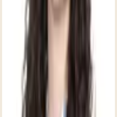
más complejas y superpuestas.
El contexto cultural y familiar influye en cómo los niños
expresan el malestar y en cómo los adultos lo interpretan.
Lo que esto no es — y lo que los padres
deben evitar:
El castigo, la minimización («estás bien») o la exposición
forzada sin apoyo pueden aumentar la evitación.
Esperar a que el niño «lo supere solo» a veces es apropiado, y
a veces no; un terapeuta puede ayudarle a distinguir la
diferencia.
Las quejas físicas en los niños (dolores de estómago, de
cabeza) siempre deben evaluarse médicamente primero.
Cómo es realmente una primera
conversación con un terapeuta: