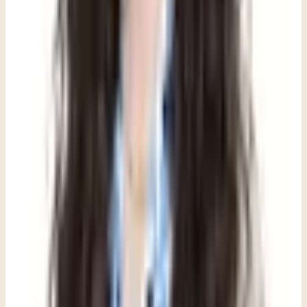
consulta con un profesional de salud mental, o incluso una
conversación estructurada con una persona de apoyo de confianza,
puede ayudar a aclarar qué está experimentando alguien y si necesita
apoyo adicional. La detección temprana no se trata de patologizar
una respuesta normal ante una situación anormal; se trata de
asegurarse de que nadie tenga que atravesarla a solas.
Puedes tener un espacio dedicado para expresar todo lo que
tienes en mente.
La terapia ofrece un espacio donde nada está fuera de lugar: los
pensamientos que se sienten demasiado oscuros, las reacciones que
parecen desproporcionadas, el duelo que no sabes si te has
"ganado". No tienes que editarte ni preocuparte por ser una carga
para otra persona. Lo que sea que estés cargando, puedes traerlo
aquí.
La terapia ofrece un espacio para procesar lo que puede sentirse
demasiado pesado, demasiado confuso o demasiado aislante para