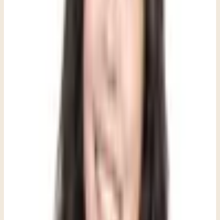
dificultad para dormir
pérdida de disfrute
aumento de la sensación de miedo
respuestas de sobresalto más intensas
repetir el evento en la mente
confusión
A menudo escuchamos hablar del estrés postraumático después de
una exposición directa al trauma. Sin embargo, algunas formas de
trauma también afectan a quienes forman parte de la comunidad
cercana. No tienes que ser la víctima o la persona sobreviviente
directa de la violencia comunitaria para experimentar sus efectos.
El duelo, la hipervigilancia, los pensamientos intrusivos y una
sensación de seguridad alterada son respuestas reales, incluso para
quienes presenciaron el evento desde la distancia, se enteraron de
segunda mano o viven en la comunidad donde ocurrió. Estas
respuestas no son señales de debilidad ni de exageración. Son la