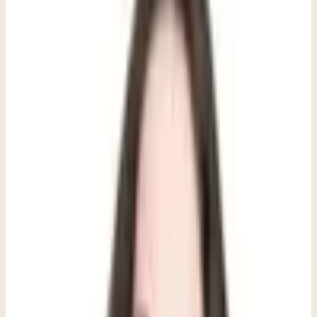
pensamiento, y mayor reactividad después de la exposición a un
evento traumático. Los síntomas suelen durar más de un mes y
causar una interrupción significativa en el funcionamiento diario.
Aunque con frecuencia se asocia con sobrevivientes directos, el
TEPT también puede desarrollarse en personas con exposición
indirecta.
Trauma directo: El trauma directo se refiere a la exposición de
primera mano a un evento traumático: estar presente, presenciarlo o
verse afectado directamente por él. Esta es la forma de trauma más
reconocida, y es lo que muchas personas imaginan cuando piensan
en alguien traumatizado. La exposición directa implica el mayor
riesgo de desarrollar TEPT, aunque las respuestas individuales
varían ampliamente según factores como la naturaleza del evento, el
apoyo disponible y la historia personal.
Trauma vicario: Un cambio gradual en la manera de ver el mundo
(cambio cognitivo) a partir de la exposición acumulada a material
traumático.