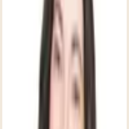
Trauma secundario: La aparición repentina de síntomas parecidos al
TEPT después de una interacción específica y directa con una
situación traumática.
Formas comunes de violencia comunitaria
y tragedia:
Incendios en casas o apartamentos
Muerte de un miembro de la comunidad
Accidentes automovilísticos fatales
Violencia con armas de fuego
Tiroteos escolares
Respuestas y reacciones comunes después
de la violencia comunitaria y la tragedia:
enojo