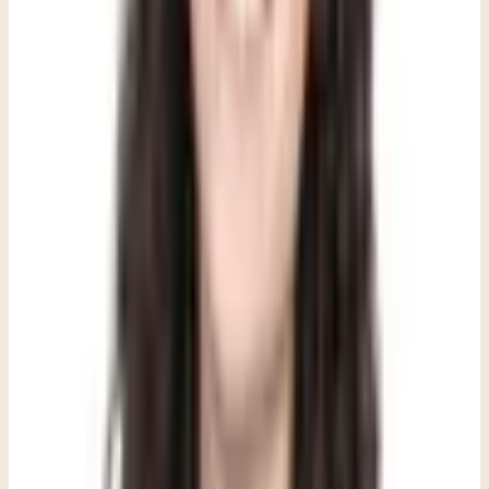
mente y el cuerpo tratando de darle sentido a algo que realmente
amenaza la sensación de seguridad del mundo que nos rodea.
Tanto el trauma vicario como el trauma secundario pueden afectar a
cualquier persona en una comunidad tocada por la violencia o la
tragedia, no solo a primeros respondedores o profesionales de salud
mental. Un vecino que ha escuchado sobre múltiples incidentes de
violencia con armas de fuego con el tiempo puede notar una erosión
lenta de su sensación de seguridad o de confianza en el mundo que
lo rodea (trauma vicario), mientras que alguien que presenció
directamente un accidente automovilístico fatal puede encontrarse de
pronto sin poder dormir, comer o sentirse en calma en los días
siguientes (trauma secundario). Reconocer cuál experiencia estás
teniendo puede ser un primer paso útil para entender qué tipo de
apoyo podría ayudar.
Cómo la terapia puede ayudar a una
comunidad después de una tragedia: