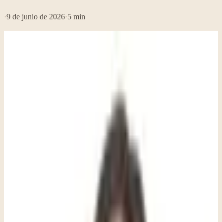
·
9 de junio de 2026
·
5
min
Traducción automática del artículo original en inglés.
Cuando algo devastador ocurre en una comunidad, el impacto rara
vez se detiene en los límites del incidente mismo. Se mueve a través
de las conversaciones, de las noticias y de la preocupación silenciosa
de personas que quizá no lo vieron directamente, pero aun así lo
sienten en el cuerpo y en el sueño. No tienes que ser una persona
sobreviviente directa para sentir el peso de la violencia o de una
tragedia en tu comunidad. Los efectos pueden llegar más lejos de lo
que muchas personas imaginan, y más lejos de lo que muchas
personas se sienten cómodas admitiendo.
Términos útiles para conocer:
Trastorno de estrés postraumático: Un patrón persistente de síntomas
intrusivos, evitación, cambios negativos en el estado de ánimo y el