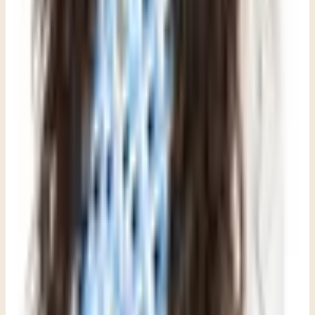
De información a apoyo: este recurso puede orientar una
conversación, pero la mejor siguiente decisión depende de tu
situación y de una consulta clínica.
Explorar terapia para trauma
Ver cómo es la primera visita
Revisar
seguro y tarifas
Comparta este artículo
Escrito por
Dana Romero
,
LPC, NCC
Terapeuta en Clara Counseling & Psychological Services
Terapia disponible en:
Inglés
Ver perfil