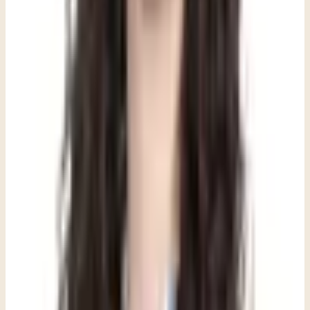
La terapia puede ayudar a ofrecer psicoeducación sobre el
tipo de tragedia que ocurrió.
Esto puede incluir explicar lo sucedido con un lenguaje claro y
apropiado para la edad, normalizar la variedad de respuestas
emocionales que pueden aparecer y ayudar a las personas a entender
por qué su mente y su cuerpo están reaccionando de esa manera. La
psicoeducación puede reducir la vergüenza y la confusión: dos cosas
que a menudo hacen que una experiencia ya difícil sea todavía más
pesada. Cuando las personas entienden que sus respuestas tienen
sentido dado lo que ocurrió, suelen estar en una mejor posición para
atravesarlas.
Los síntomas nuevos que surgen a partir de la violencia o la
tragedia pueden detectarse temprano.
Cuando los síntomas se identifican temprano, antes de que se
arraiguen, existe una oportunidad real de intervenir antes de que una
respuesta de estrés se convierta en algo más duradero. Una breve