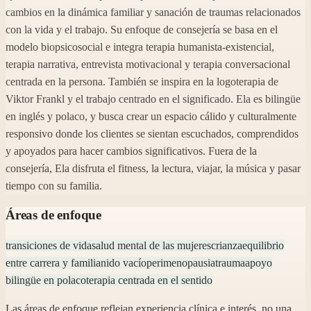
cambios en la dinámica familiar y sanación de traumas relacionados
con la vida y el trabajo. Su enfoque de consejería se basa en el
modelo biopsicosocial e integra terapia humanista-existencial,
terapia narrativa, entrevista motivacional y terapia conversacional
centrada en la persona. También se inspira en la logoterapia de
Viktor Frankl y el trabajo centrado en el significado. Ela es bilingüe
en inglés y polaco, y busca crear un espacio cálido y culturalmente
responsivo donde los clientes se sientan escuchados, comprendidos
y apoyados para hacer cambios significativos. Fuera de la
consejería, Ela disfruta el fitness, la lectura, viajar, la música y pasar
tiempo con su familia.
Áreas de enfoque
transiciones de vida
salud mental de las mujeres
crianza
equilibrio
entre carrera y familia
nido vacío
perimenopausia
trauma
apoyo
bilingüe en polaco
terapia centrada en el sentido
Las áreas de enfoque reflejan experiencia clínica e interés, no una