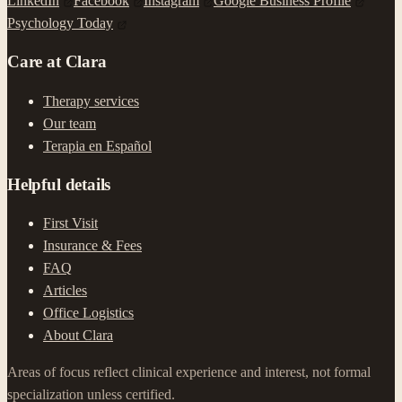
LinkedIn
Facebook
Instagram
Google Business Profile
Psychology Today
Care at Clara
Therapy services
Our team
Terapia en Español
Helpful details
First Visit
Insurance & Fees
FAQ
Articles
Office Logistics
About Clara
Areas of focus reflect clinical experience and interest, not formal
specialization unless certified.