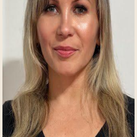
“
Busco ofrecer un espacio cálido y culturalmente
responsivo donde los clientes se sientan escuchados,
comprendidos y apoyados para hacer cambios
significativos.
”
¿Listo para empezar con Ela?