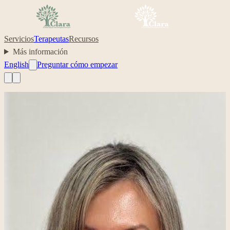
Servicios
Terapeutas
Recursos
Más información
English
Preguntar cómo empezar
Foto profesional de Ela Kawczynski en su perfil de Clara.
Equipo clínico
Ela Kawczynski
Interna de consejería clínica; transiciones de vida, salud mental de
las mujeres, trauma y atención culturalmente responsiva
transiciones de vida
salud mental de las mujeres
crianza
equilibrio
entre carrera y familia
Su cuidado, hecho simple.