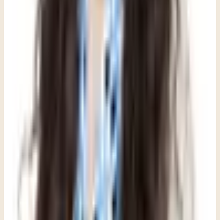
con los adolescentes, que a menudo se comunican con más libertad
cuando no se les exige sentarse quietos y mostrar vulnerabilidad a la
orden. A veces las conversaciones más honestas ocurren en medio
de un juego de cartas, o mientras los dos miramos algo sobre la mesa
en lugar de mirarnos el uno al otro. Ese tipo de conexión lado a lado
puede sentirse mucho más segura que el cara a cara.
Ya sea que tu adolescente esté navegando un desafío específico o
simplemente parezca un poco menos como él mismo últimamente,
hacer una consulta no cuesta nada y no descarta ninguna opción. No
necesitas una crisis para justificar esa llamada. Confiar en tus
instintos como padre o madre es a menudo el primer paso para
conseguirle a tu hijo el apoyo que necesita. Muchos padres esperan,
confiando en que las cosas mejorarán solas, y a veces es así. Pero
una sola conversación con un terapeuta puede ayudarte a tener una
lectura más clara de lo que estás observando, y si tiene sentido
esperar con atención o si un apoyo más temprano podría ayudar. De
cualquier manera, tendrás más información de la que tenías antes.