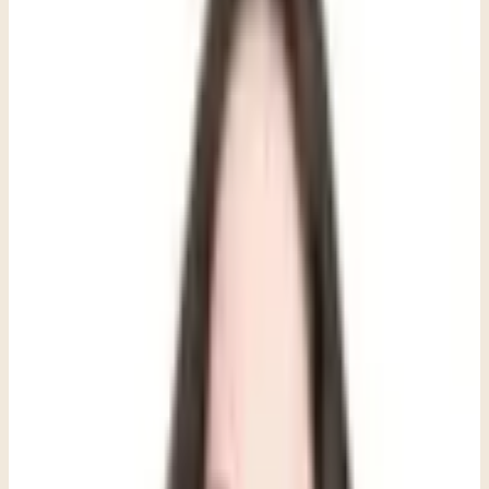
terapia es un recurso que te ayuda, no una consecuencia por estar
pasándola mal.
Cuando los padres expresan preocupación por su hijo adolescente, a
menudo reciben una respuesta conocida: «No pasa nada». Pero
como terapeutas, sabemos que «no pasa nada» no siempre significa
que todo está bien. Los adolescentes muchas veces no ocultan la
verdad para ser difíciles; puede que genuinamente no encuentren las
palabras para lo que sienten, o que estén protegiendo a las personas
que quieren de la preocupación. A veces el silencio es, en sí mismo,
una señal. En terapia, algunas de las conversaciones más
importantes comienzan con «No sé por qué estoy aquí».
Para muchos adolescentes, entrar al consultorio de un terapeuta se
siente como admitir que algo está gravemente mal con ellos. Pero la
mayoría de las personas que acuden a terapia no están en crisis;
simplemente están cargando algo que no tienen que cargar solos. La
terapia puede ser tanto un espacio de autodescubrimiento y