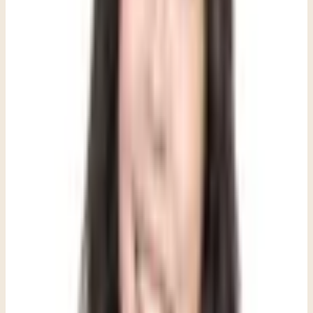
abstractos; son preguntas reales y vivas que moldean cómo un
adolescente se mueve por su mundo cada día. Las sesiones no tienen
que comenzar con una crisis ni con un problema claramente
definido; a veces, el trabajo más significativo comienza simplemente
con la curiosidad de saber quiénes son y en quiénes quieren
convertirse. Todo lo que ocupa espacio en su mente merece traerse a
la sesión.
No es necesario esperar una crisis para buscar apoyo. Si has notado
uno o dos de estos cambios que persisten por más de un par de
semanas, eso es razón suficiente para iniciar una conversación.
Confía en lo que estás observando. Los padres a menudo perciben
que algo ha cambiado mucho antes de tener las palabras para
explicarlo.
Señales de que tu adolescente podría
beneficiarse de la terapia: