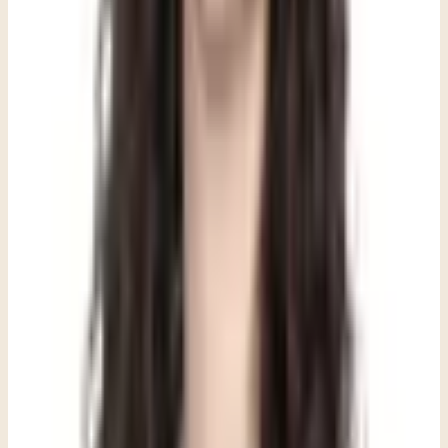
equipo. El aislamiento puede verse de manera diferente en cada
adolescente. Algunos dejan de ir a los entrenamientos o cancelan
planes a último momento. Otros están físicamente presentes pero
emocionalmente en otro lugar, como sentarse a la mesa a cenar pero
ser inalcanzables. Es fácil confundir la retirada con actitud o pereza,
pero alejarse de las personas y actividades que antes generaban
conexión es a menudo una de las primeras señales de que un
adolescente está lidiando con algo para lo que aún no tiene palabras.
- Parece más cansado de lo habitual, incluso cuando duerme toda la
noche. Este tipo de fatiga no siempre tiene que ver con el sueño.
Cuando un adolescente carga algo emocionalmente pesado, el
cuerpo también suele sentir ese peso. Lo que parece pereza o
desconexión puede ser en realidad un agotamiento que viene desde
adentro. Puede notarse como el tipo de cansancio que ninguna
cantidad de descanso parece aliviar.
- Sus calificaciones están bajando y su vida social se está