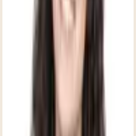
- Disfruta menos de actividades o lugares que antes le gustaban.
Esto puede verse como un adolescente que antes se emocionaba con
los entrenamientos de fútbol y ahora simplemente los cumple, o que
antes contaba los días para ver a sus amigos y ahora busca excusas
para quedarse en casa. No siempre es una retirada dramática; a veces
es un apagado gradual más que un cierre repentino. Los padres
suelen notar este cambio antes que el propio adolescente, y ese notar
importa.
- Se ha vuelto más irritable «de la nada» o más recientemente. La
irritabilidad rara vez es solo mal humor. Cuando un adolescente que
antes era tranquilo empieza a reaccionar de manera brusca con sus
hermanos, se aleja de las cenas familiares o responde con intensidad
ante pequeñas frustraciones, vale la pena prestarle atención. La
irritabilidad es con frecuencia la forma en que el malestar se
manifiesta cuando la tristeza o la ansiedad aún no han encontrado
palabras.
- Notas que tu hijo se aísla de amigos, familia y compañeros de