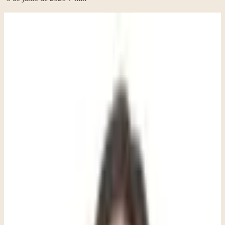
Traducción automática del artículo original en inglés.
Cuando los padres expresan preocupación por su hijo adolescente, a
menudo reciben una respuesta conocida: «No pasa nada». Pero
como terapeutas, sabemos que «no pasa nada» no siempre significa
que todo está bien. Los adolescentes muchas veces no ocultan la
verdad para ser difíciles; puede que genuinamente no encuentren las
palabras para lo que sienten, o que estén protegiendo a las personas
que quieren de la preocupación. A veces el silencio es, en sí mismo,
una señal. En terapia, algunas de las conversaciones más
importantes comienzan con «No sé por qué estoy aquí».
Para muchos adolescentes, entrar al consultorio de un terapeuta se
siente como admitir que algo está gravemente mal con ellos. Pero la
mayoría de las personas que acuden a terapia no están en crisis;
simplemente están cargando algo que no tienen que cargar solos. La
terapia puede ser tanto un espacio de autodescubrimiento y
crecimiento como una herramienta para resolver un problema. La