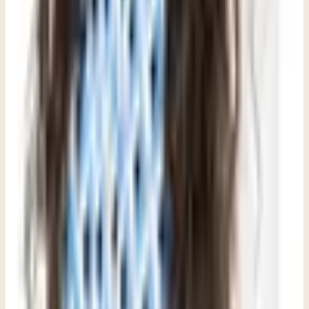
Escrito por
Dana Romero
,
LPC, NCC
Terapeuta en Clara Counseling & Psychological Services
Terapia disponible en:
Inglés
Ver perfil