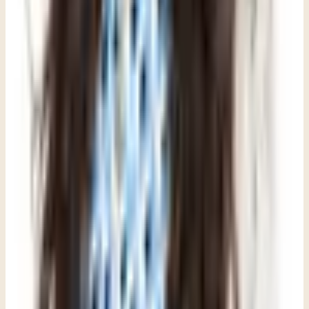
Siguiente paso recomendado
Si este tema te toca de cerca, aquí tienes el
siguiente paso más útil.
Estos artículos ayudan a orientarte. Cuando quieras pasar de
información a apoyo concreto, Clara puede ayudarte a encontrar la
opción que mejor encaje, resolver preguntas prácticas y dar los
primeros pasos.
De información a apoyo: este recurso puede orientar una
conversación, pero la mejor siguiente decisión depende de tu
situación y de una consulta clínica.
Hablar con Clara
Ver cómo es la primera visita
Comparta este artículo