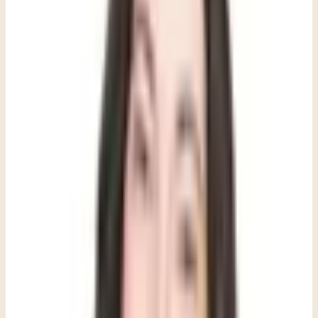
crecimiento como una herramienta para resolver un problema. La
terapia es un recurso que te ayuda, no una consecuencia por estar
pasándola mal.
La terapia no se trata únicamente de lo que está ocurriendo en tu
vida en este momento. Puede ayudarte a entender tus experiencias
pasadas, comprender y manejar lo que sucede en el presente, y
construir esperanza y fortaleza para lo que venga después. Para los
adolescentes en particular, esto puede significar explorar vivencias
para las que aún no han encontrado palabras: los momentos que
moldearon cómo se ven a sí mismos o a los demás, mucho antes de
tener las herramientas para procesarlos. No se trata de remover el
pasado por el simple hecho de hacerlo, sino de entender cómo lo de
ayer puede estar influyendo silenciosamente en el hoy.
Algunos temas que los adolescentes suelen encontrar útil explorar en
sesión incluyen: navegar los círculos sociales, la imagen corporal y
la confianza en uno mismo, procesar eventos estresantes y la
dinámica en casa, y encontrar su propósito. No son conceptos