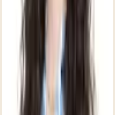
ralentizando. Las calificaciones que caen rara vez tienen que ver
solo con la escuela. Cuando un adolescente que antes se preocupaba
por su rendimiento de repente deja de entregar trabajos, de pedir
ayuda o de presentarse, ese cambio merece atención. El alejamiento
académico suele ser una de las primeras señales visibles de que algo
interno ha cambiado, incluso cuando el adolescente aún no puede
nombrarlo. Cuando un joven que antes amaba el fútbol empieza a
faltar a los entrenamientos, o un chico naturalmente sociable
comienza a pasar la mayoría de los fines de semana solo en su
cuarto, vale la pena detenerse. Estos cambios no siempre son señales
de pereza o de una etapa difícil. Con frecuencia, son la forma más
clara que tiene un joven de decir que algo por dentro se siente
diferente, aunque todavía no encuentre las palabras para explicarlo.
Algunas sesiones pueden implicar jugar juntos, crear algo, o
simplemente sentarse en silencio mientras decides por dónde
empezar. No hay un guión que debas seguir, y no hay una forma
incorrecta de llegar. Mi trabajo es encontrarme contigo donde estás,
no donde otros creen que deberías estar. Esto es especialmente cierto